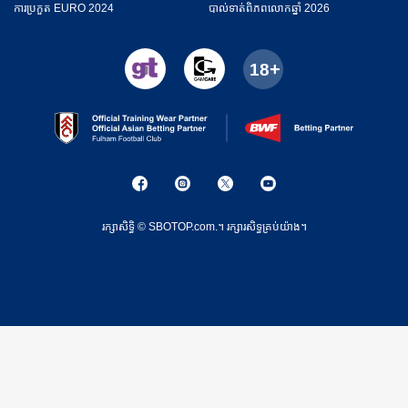
ការប្រកួត EURO 2024
​បាល់ទាត់​ពិភពលោកឆ្នាំ 2026
រក្សាសិទ្ធិ © SBOTOP.com.។ រក្សា​រ​សិទ្ធ​គ្រប់យ៉ាង។