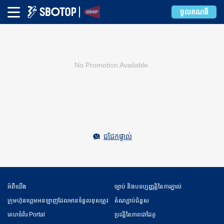
ចូលគណនី
No Promotion Available.
ជជែកផ្ទាល់
អំពី​​យើង
ច្បាប់ និងបទប្បញ្ញត្តិនៃការភ្នាល់
ក្រុមហ៊ុនហ្គេមអនឡាញដែលមានទំនួលខុសត្រូវ
តំណភ្ជាប់ជំនួស
គេហទំព័រ Portal
ប្រវត្តិនៃភាពជាដៃគូ